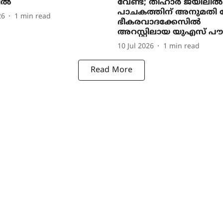
റിൽ
വേണ്ട; തിഹാർ ജയിലിൽ
പാചകത്തിന് അനുമതി 
26
1
min read
ഭീകരവാദക്കേസിൽ
അറസ്റ്റിലായ യുഎസ് പ
10 Jul 2026
1
min read
Read More