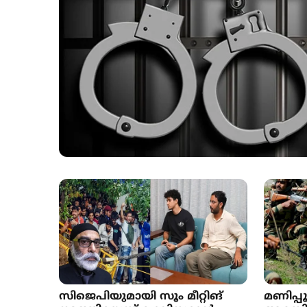
സിജെപിയുമായി സൂം മീറ്റിങ്
മണിപ്പ