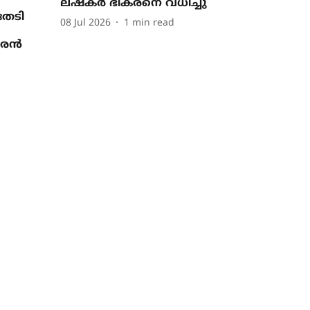
ലഷ്കർ ഭീകരനെ വധിച്ചു
തേടി
08 Jul 2026
1
min read
ൗരൻ