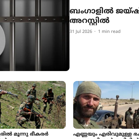
ബംഗാളിൽ ജയ്ഷ്
അറസ്റ്റിൽ
31 Jul 2026
1
min read
ൂരിൽ മൂന്നു ഭീകരർ
എണ്ണയും എരിവുമുള്ള 