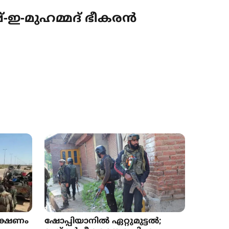
-ഇ-മുഹമ്മദ് ഭീകരൻ
ഭക്ഷണം
ഷോപ്പിയാനിൽ ഏറ്റുമുട്ടൽ;