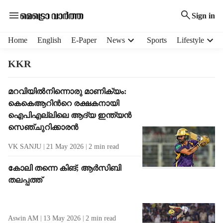
Sign in
H
Home
English
E-Paper
News
Sports
Lifestyle
e
a
KKR
d
e
T
മറവിയിൽനിന്നൊരു മാണിക്യം:
r
a
കെകെആറിന്‍റെ രക്ഷകനായി
m
g
e
ഐപിഎല്ലിലെ ആദ്യ ഇന്ത്യൻ
R
n
സെഞ്ചുറിക്കാരൻ
e
u
s
VK SANJU
21 May 2026
2
min read
i
u
t
l
കോലി തന്നെ കിങ്; ആർസിബി
e
t
തലപ്പത്ത്
m
s
s
Aswin AM
13 May 2026
2
min read